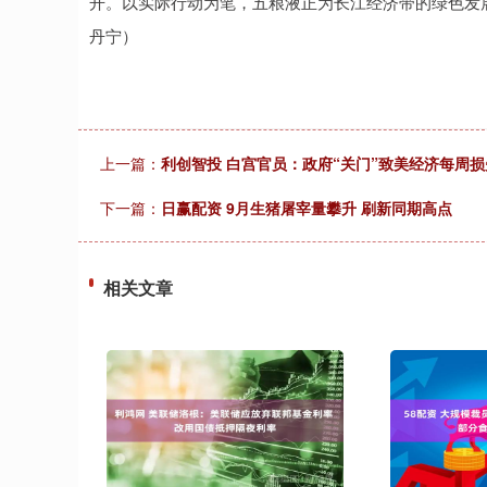
开。以实际行动为笔，五粮液正为长江经济带的绿色发
丹宁）
上一篇：
利创智投 白宫官员：政府“关门”致美经济每周损
下一篇：
日赢配资 9月生猪屠宰量攀升 刷新同期高点
相关文章