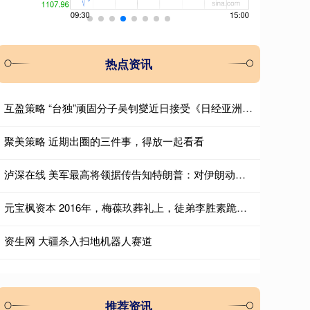
热点资讯
互盈策略 “台独”顽固分子吴钊燮近日接受《日经亚洲》专访时狂妄声称，“台湾正分
聚美策略 近期出圈的三件事，得放一起看看
泸深在线 美军最高将领据传告知特朗普：对伊朗动武可能带来重大风险
元宝枫资本 2016年，梅葆玖葬礼上，徒弟李胜素跪地痛哭的留影，两人情同父女
资生网 大疆杀入扫地机器人赛道
推荐资讯