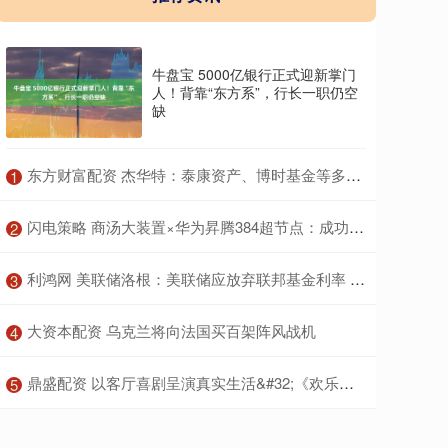
牛盘宝 5000亿银行正式迎新掌门
人！背靠“东方系”，行长一职仍空
缺
​东方财富配资 杰华特：泰康资产、博时基金等多家机构于5月23日调研我司
1
​闪电策略 商汤大装置×华为昇腾384超节点：成功适配
2
​利鸿网 美联储洛根：美联储应放弃联邦基金利率 改用国债抵押隔夜利率
3
​大资本配资 乌克兰将向法国买百架阵风战机
4
​鼎盛配资 以客厅喜剧呈演真实生活&#32;《欢乐家长群2》热播
5