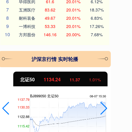
6
毕得医药
61.6
20.01%
6.12%
7
五洲医疗
83.62
20.01%
18.37%
8
耐科装备
49.67
20.01%
6.83%
9
一博科技
53.33
20.01%
17.26%
10
方邦股份
146.16
20.00%
7.68%
沪深京行情 实时轮播
北证50
1134.24
创
11.37
1.01%