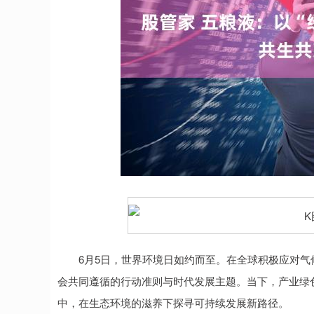
深证成指
14311.01
.68
1.02%
200.89
1
6月5日，世界环境日如约而至。在全球积极应对气
会共同遵循的行动准则与时代发展主题。当下，产业绿
中，在生态环境的滋养下探寻可持续发展新路径。