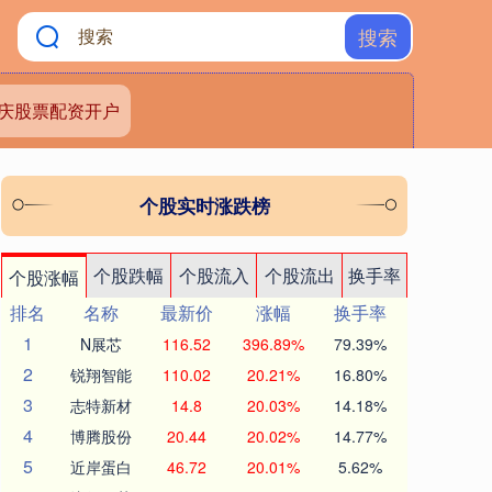
搜索
庆股票配资开户
个股实时涨跌榜
个股跌幅
个股流入
个股流出
换手率
个股涨幅
排名
名称
最新价
涨幅
换手率
1
N展芯
116.52
396.89%
79.39%
2
锐翔智能
110.02
20.21%
16.80%
3
志特新材
14.8
20.03%
14.18%
4
博腾股份
20.44
20.02%
14.77%
5
近岸蛋白
46.72
20.01%
5.62%