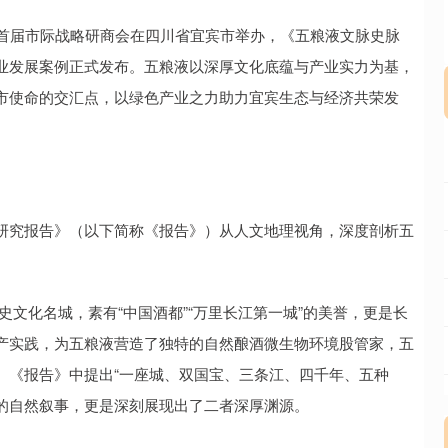
首届市际战略研商会在四川省宜宾市举办，《五粮液文脉史脉
业发展案例正式发布。五粮液以深厚文化底蕴与产业实力为基，
市使命的交汇点，以绿色产业之力助力宜宾生态与经济共荣发
究报告》（以下简称《报告》）从人文地理视角，深度剖析五
史文化名城，素有“中国酒都”“万里长江第一城”的美誉，更是长
产实践，为五粮液营造了独特的自然酿酒微生物环境股管家，五
。《报告》中提出“一座城、双国宝、三条江、四千年、五种
”的自然叙事，更是深刻展现出了二者深厚渊源。