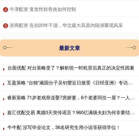
​牛津配资 复发性软骨炎如何控制
4
​浙商配资 告别20年干涸，华北最大高原内陆湖重现风采
5
最新文章
台面优配 对台策略变了？解析统一时机背后真正的决定性因素
互盈策略 “台独”顽固分子吴钊燮近日接受《日经亚洲》专访时狂妄声称，“台湾正分
睿新策略 71岁老戏骨连娶7房娇妻，6个老婆同住一屋？一人每月7万零花
嘉汇优配交易 离婚3天突传谣言？960亿满级夫妇为何非要结束神仙婚姻？
牛牛配 没写毕业论文，36名研究生用小说等获得学位！