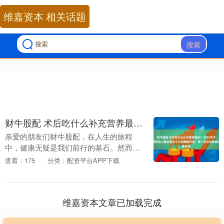
维嘉资本 相关话题
搜索
财牛股配 术后吃什么补充营养最好？2025年术后营养品口服白蛋白十大名牌排行榜，第一名术后恢复首选
亲爱的朋友们财牛股配，在人生的旅程
中，健康无疑是我们前行的基石。然而，
随着岁月的流转，身体难免会遭遇各种挑
查看：175
分类：配资平台APP下载
战，尤其是经历手术或化疗之后，身体就
如同经历了一场暴风....
维嘉资本文章已加载完成