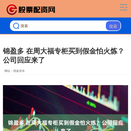
搜索
锦盈多 在周大福专柜买到假金怕火炼？
公司回应来了
网站：维嘉资本