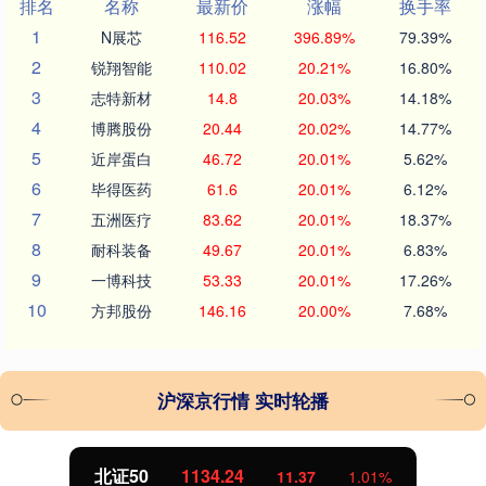
排名
名称
最新价
涨幅
换手率
1
N展芯
116.52
396.89%
79.39%
2
锐翔智能
110.02
20.21%
16.80%
3
志特新材
14.8
20.03%
14.18%
4
博腾股份
20.44
20.02%
14.77%
5
近岸蛋白
46.72
20.01%
5.62%
6
毕得医药
61.6
20.01%
6.12%
7
五洲医疗
83.62
20.01%
18.37%
8
耐科装备
49.67
20.01%
6.83%
9
一博科技
53.33
20.01%
17.26%
10
方邦股份
146.16
20.00%
7.68%
沪深京行情 实时轮播
北证50
1134.24
11.37
1.01%