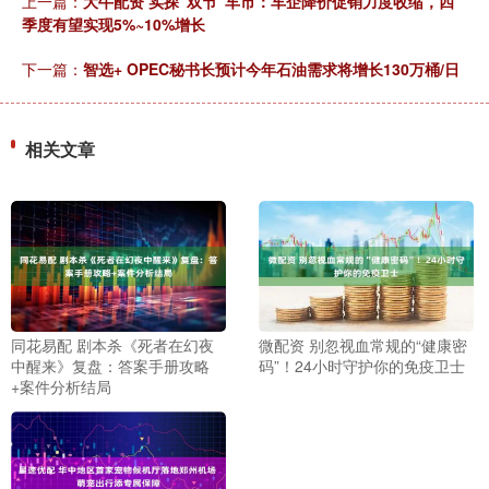
上一篇：
大牛配资 实探“双节”车市：车企降价促销力度收缩，四
季度有望实现5%~10%增长
下一篇：
智选+ OPEC秘书长预计今年石油需求将增长130万桶/日
相关文章
同花易配 剧本杀《死者在幻夜
微配资 别忽视血常规的“健康密
中醒来》复盘：答案手册攻略
码”！24小时守护你的免疫卫士
+案件分析结局