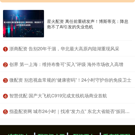
星火配资 离任前重磅发声！博斯蒂克：降息
救不了AI引发的失业危机
​浙商配资 告别20年干涸，华北最大高原内陆湖重现风采
1
​创界 第一上海：维持布鲁可“买入”评级 海外市场收入高增
2
​微配资 别忽视血常规的“健康密码”！24小时守护你的免疫卫士
3
​智慧优配 国产大飞机C919完成支线机场商业首航
4
​指盈配资网 城市24小时｜找准“发力点” 东北大省能否“扳回一城”
5