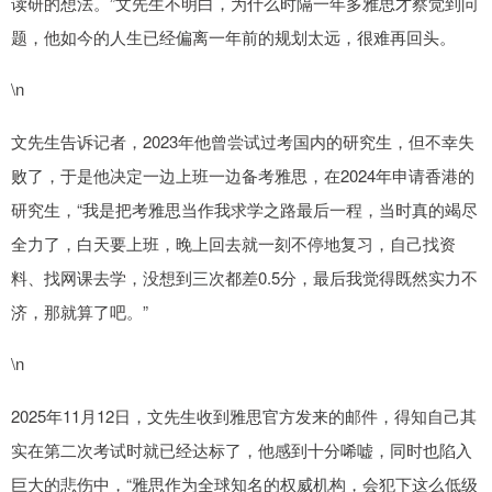
读研的想法。”文先生不明白，为什么时隔一年多雅思才察觉到问
题，他如今的人生已经偏离一年前的规划太远，很难再回头。
\n
文先生告诉记者，2023年他曾尝试过考国内的研究生，但不幸失
败了，于是他决定一边上班一边备考雅思，在2024年申请香港的
研究生，“我是把考雅思当作我求学之路最后一程，当时真的竭尽
全力了，白天要上班，晚上回去就一刻不停地复习，自己找资
料、找网课去学，没想到三次都差0.5分，最后我觉得既然实力不
济，那就算了吧。”
\n
2025年11月12日，文先生收到雅思官方发来的邮件，得知自己其
实在第二次考试时就已经达标了，他感到十分唏嘘，同时也陷入
巨大的悲伤中，“雅思作为全球知名的权威机构，会犯下这么低级