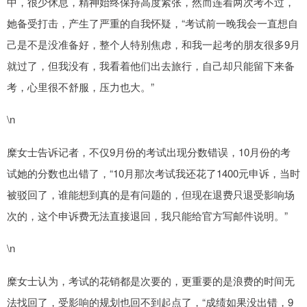
中，很少休息，精神始终保持高度紧张，然而连着两次考不过，
她备受打击，产生了严重的自我怀疑，“考试前一晚我会一直想自
己是不是没准备好，整个人特别焦虑，和我一起考的朋友很多9月
就过了，但我没有，我看着他们出去旅行，自己却只能留下来备
考，心里很不舒服，压力也大。”
\n
糜女士告诉记者，不仅9月份的考试出现分数错误，10月份的考
试她的分数也出错了，“10月那次考试我还花了1400元申诉，当时
被驳回了，谁能想到真的是有问题的，但现在退费只退受影响场
次的，这个申诉费无法直接退回，我只能给官方写邮件说明。”
\n
糜女士认为，考试的花销都是次要的，更重要的是浪费的时间无
法找回了，受影响的规划也回不到起点了，“成绩如果没出错，9