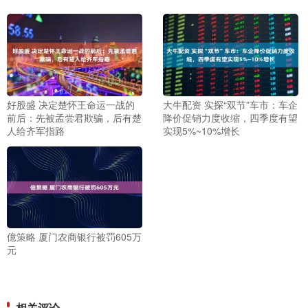
好股盛 决定楚怀王命运一战的
大牛配资 实探“双节”车市：车企
前后：先被孟尝君欺骗，后有楚
降价促销力度收缩，四季度有望
人给齐军指路
实现5%~10%增长
億策略 厦门农商银行被罚605万
元
相关评论