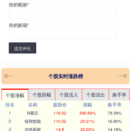
你的昵称
*
你的邮箱
*
提交评论
个股实时涨跌榜
个股跌幅
个股流入
个股流出
换手率
个股涨幅
排名
名称
最新价
涨幅
换手率
1
N展芯
116.52
396.89%
79.39%
2
锐翔智能
110.02
20.21%
16.80%
3
志特新材
14.8
20.03%
14.18%