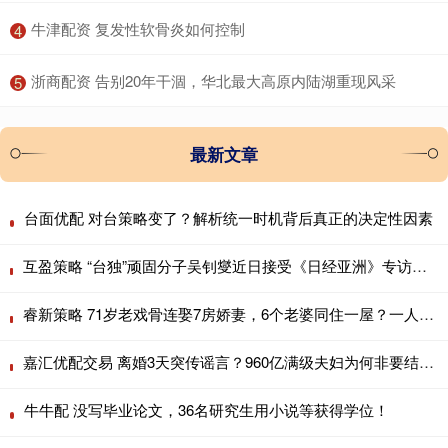
​牛津配资 复发性软骨炎如何控制
4
​浙商配资 告别20年干涸，华北最大高原内陆湖重现风采
5
最新文章
台面优配 对台策略变了？解析统一时机背后真正的决定性因素
互盈策略 “台独”顽固分子吴钊燮近日接受《日经亚洲》专访时狂妄声称，“台湾正分
睿新策略 71岁老戏骨连娶7房娇妻，6个老婆同住一屋？一人每月7万零花
嘉汇优配交易 离婚3天突传谣言？960亿满级夫妇为何非要结束神仙婚姻？
牛牛配 没写毕业论文，36名研究生用小说等获得学位！